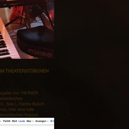
IM THEATERSTÜBCHEN
Ausgabe von "HEINER
ntastischen
rr., Sax.), Hanno Busch
). Hier eine tolle
aterstübchen Kassel.