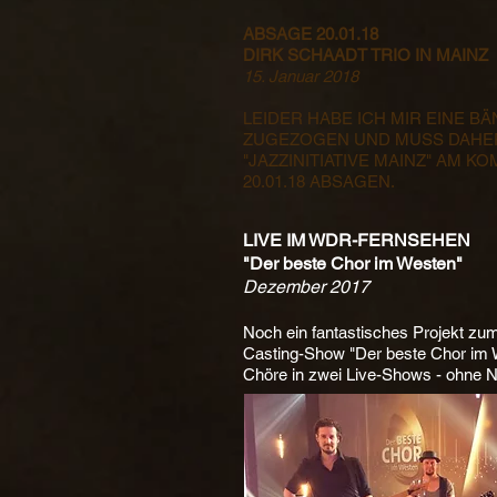
ABSAGE 20.01.18
DIRK SCHAADT TRIO IN MAINZ
15. Januar 2018
LEIDER HABE ICH MIR EINE 
ZUGEZOGEN UND MUSS DAHER
"JAZZINITIATIVE MAINZ" AM 
20.01.18 ABSAGEN.
LIVE IM WDR-FERNSEHEN
"Der beste Chor im Westen"
Dezember 2017
Noch ein fantastisches Projekt zu
Casting-Show "Der beste Chor im W
Chöre in zwei Live-Shows - ohne 