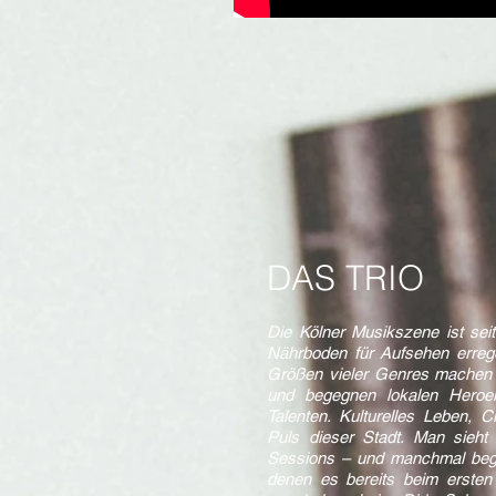
DAS TRIO
Die Kölner Musikszene ist seit
Nährboden für Aufsehen errege
Größen vieler Genres machen d
und begegnen lokalen Heroe
Talenten. Kulturelles Leben, C
Puls dieser Stadt. Man sieht
Sessions – und manchmal bege
denen es bereits beim ersten