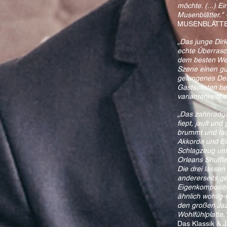
möchte. (...) E
Musenblätter." 
MUSENBLÄTTE
„Das junge Dirk
echte Überrasch
dem besten Wege
Szene einen g
gelungenes Deb
Gastsolisten b
variantenreiche
„Das zahnradge
fiept, jault un
brummt und fauc
Akkorde und Ein
Schlagzeug unt
Orleans Shuffl
Die drei lassen
andererseits g
Eigenkompositi
ähnlich wohlig
den großen Jaz
Wohlfühlplatte.
Das Klassik & 