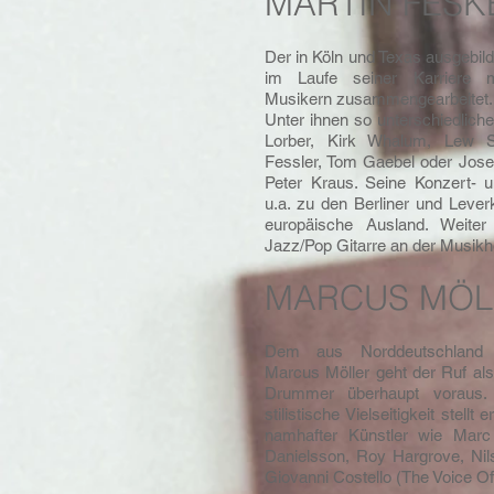
MARTIN FESKE
Der in Köln und Texas ausgebild
im Laufe seiner Karriere m
Musikern zusammengearbeitet.
Unter ihnen so unterschiedliche
Lorber, Kirk Whalum, Lew So
Fessler, Tom Gaebel oder Jose
Peter Kraus. Seine Konzert- un
u.a. zu den Berliner und Leve
europäische Ausland. Weiter
Jazz/Pop Gitarre an der Musik
MARCUS MÖL
Dem aus Norddeutschland 
Marcus Möller geht der Ruf als
Drummer überhaupt voraus. 
stilistische Vielseitigkeit stell
namhafter Künstler wie Marc
Danielsson, Roy Hargrove, Nil
Giovanni Costello (The Voice O