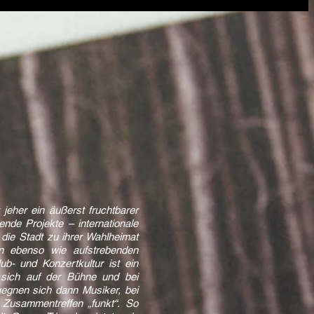
 jeher ein äußerst fruchtbarer
nde Projekte – internationale
ie Stadt zu ihrer Wahlheimat
n ebenso wie aufstrebenden
lub- und Konzertkultur ist ein
 sich auf der Bühne und bei
gnen sich dann Musiker, bei
 Zusammentreffen „funkt“. So