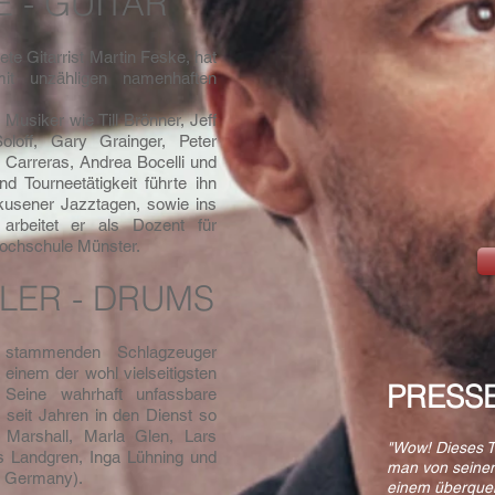
 - GUITAR
ete Gitarrist Martin Feske, hat
it unzähligen namenhaften
 Musiker wie Till Brönner, Jeff
loff, Gary Grainger, Peter
 Carreras, Andrea Bocelli und
d Tourneetätigkeit führte ihn
rkusener Jazztagen, sowie ins
 arbeitet er als Dozent für
hochschule Münster.
LER - DRUMS
stammenden Schlagzeuger
 einem der wohl vielseitigsten
PRESS
Seine wahrhaft unfassbare
t er seit Jahren in den Dienst so
 Marshall, Marla Glen, Lars
"Wow! Dieses Tr
s Landgren, Inga Lühning und
man von seine
f Germany).
einem überquel