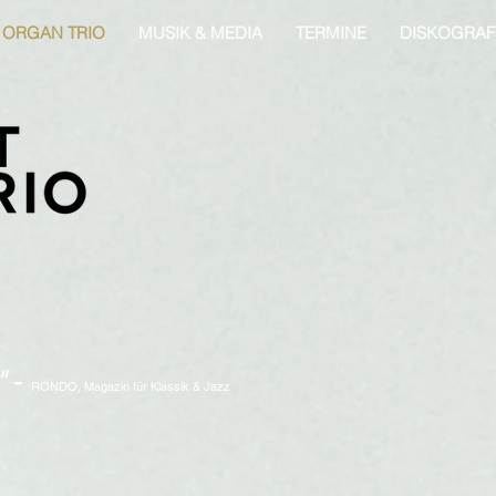
ORGAN TRIO
MUSIK & MEDIA
TERMINE
DISKOGRAF
"
-
RONDO, Magazin für Klassik & Jazz