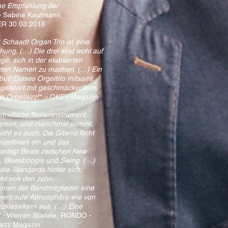
ine Empfehlung der
-
Sabine Kaufmann,
R 30.03.2016
 Schaadt Organ Trio ist eine
ung. (…) Die drei sind wohl auf
, sich in der etablierten
uten Namen zu machen. (…) Ein
ut! Dieses Orgeltrio mitsamt
egeistert mit geschmackvollem,
n Orgeljazz!“
- OKEY-Magazin
triebene Tasteninstrument
d greint, und manchmal summt,
ht es auch. Die Gitarre flicht
zellinien ein und das
erlegt Beats zwischen New
e, Bluesboogie und Swing. (…)
 die Standards hinter sich;
eht von den zehn
onen der Bandmitglieder eine
-vertraute Atmosphäre wie von
zklassikern aus. (…) Eine
“
- Werner Stiefele, RONDO -
Jazz Magazin