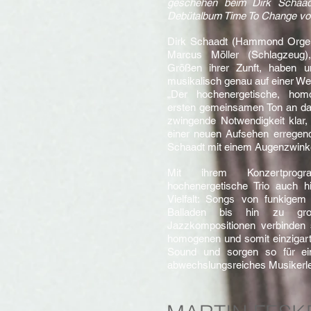
geschehen beim Dirk Schaadt
Debütalbum Time To Change vor
Dirk Schaadt (Hammond Orgel)
Marcus Möller (Schlagzeug),
Größen ihrer Zunft, haben un
musikalisch genau auf einer We
„Der hochenergetische, ho
ersten gemeinsamen Ton an da.
zwingende Notwendigkeit klar,
einer neuen Aufsehen erregend
Schaadt mit einem Augenzwinke
Mit ihrem Konzertprogr
hochenergetische Trio auch hi
Vielfalt: Songs von funkigem 
Balladen bis hin zu gro
Jazzkompositionen verbinden
homogenen und somit einzigart
Sound und sorgen so für ein
abwechslungsreiches Musikerle