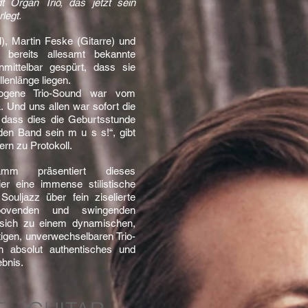
 Organ Trio, das jetzt sein
legt.
, Martin Feske (Gitarre) und
 bereits allesamt bekannte
mittelbar gespürt, dass sie
llenlänge liegen.
mogene Trio-Sound war vom
 Und uns allen war sofort die
 dass dies die Geburtsstunde
en Band sein m u s s!“, gibt
rn zu Protokoll.
amm präsentiert dieses
er eine immense stilistische
Souljazz über fein ziselierte
ovenden und swingenden
 sich zu einem dynamischen,
igen, unverwechselbaren Trio-
 absolut authentisches und
bnis.