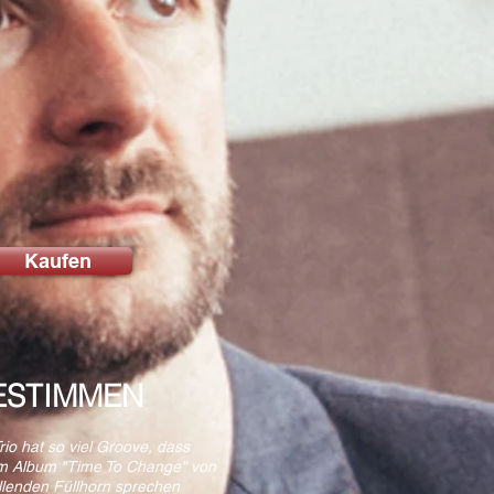
Kaufen
ESTIMMEN
io hat so viel Groove, dass
m Album "Time To Change" von
lenden Füllhorn sprechen